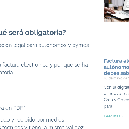
ué será obligatoria?
ligación legal para autónomos y pymes
Factura el
a factura electrónica y por qué se ha
autónomos
toria.
debes sab
10 de mayo de
Con la digit
el nuevo mar
Crea y Crec
para
ra en PDF”.
Leer más »
rado y recibido por medios
 técnicos y tiene la misma validez