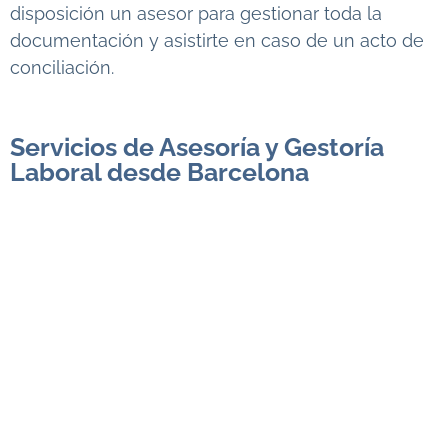
disposición un asesor para gestionar toda la
documentación y asistirte en caso de un acto de
conciliación.
Servicios de Asesoría y Gestoría
Laboral desde Barcelona
En Edar Consulting somos
especialistas en
asesoría laboral
y contamos con múltiples
servicios para ayudar a las empresas y
autónomos a crecer. Ayudamos a los trabajadores
autónomos a darse de alta en el RETA,
estudiamos las posibles bonificaciones de las que
pueden beneficiarse, facilitamos las gestiones de
contratación de empleados, realizamos las
legalizaciones del libro de visitas para tu negocio,